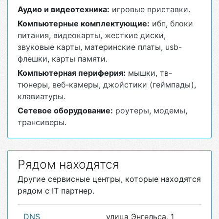
Аудио и видеотехника:
игровые приставки
.
Компьютерные комплектующие:
ибп
,
блоки
питания
,
видеокарты
,
жесткие диски
,
звуковые карты
,
материнские платы
,
usb-
флешки
,
карты памяти
.
Компьютерная периферия:
мышки
,
тв-
тюнеры
,
веб-камеры
,
джойстики (геймпады)
,
клавиатуры
.
Сетевое оборудование:
роутеры
,
модемы
,
трансиверы
.
Рядом находятся
Другие сервисные центры, которые находятся
рядом с IT партнер.
DNS
улица Энгельса, 1