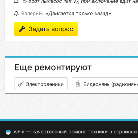
«Робот пылесос Ilaif v7, при включение едит 
Валерий:
«Двигается только назад»
Задать вопрос
Еще ремонтируют
Электровеники
Видеонянь (радионян
isFix — качественный
ремонт техники
в сервисны