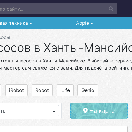
о сайту...
вая техника
Apple
сосы
сосов в Ханты-Мансий
отов пылесосов в Ханты-Мансийске. Выбирайте сервис,
и мастер сам свяжется с вами. Для подсчёта рейтинга 
iRobot
Robot
iLife
Genio
На карте