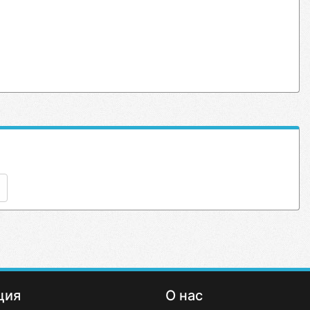
ция
О нас