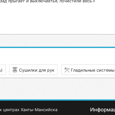
назад прыгает и выключаетья, почистили весь.»
ь)
Сушилки для рук
Гладильные системы
Информа
х центрах Ханты-Мансийска