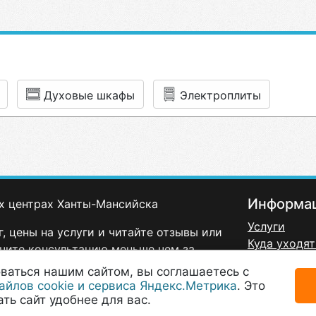
Духовые шкафы
Электроплиты
Информа
х центрах Ханты-Мансийска
Услуги
, цены на услуги и читайте отзывы или
Куда уходят
чите консультацию меньше чем за
Политика к
ваться нашим сайтом, вы соглашаетесь с
Договор-оф
айлов cookie и сервиса Яндекс.Метрика
. Это
Согласие н
ть сайт удобнее для вас.
данных