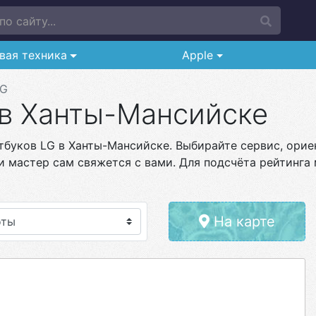
о сайту...
вая техника
Apple
LG
 в Ханты-Мансийске
тбуков LG в Ханты-Мансийске. Выбирайте сервис, ориен
и мастер сам свяжется с вами. Для подсчёта рейтинга 
На карте