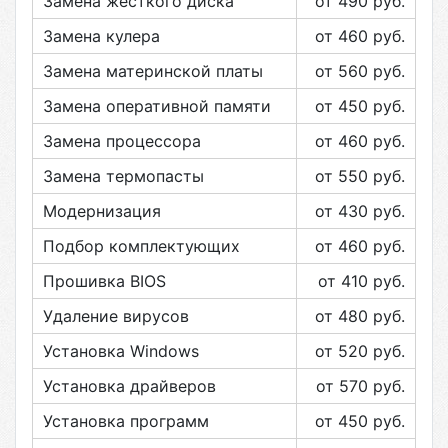
Замена жесткого диска
от 490
руб.
Замена кулера
от 460
руб.
Замена материнской платы
от 560
руб.
Замена оперативной памяти
от 450
руб.
Замена процессора
от 460
руб.
Замена термопасты
от 550
руб.
Модернизация
от 430
руб.
Подбор комплектующих
от 460
руб.
Прошивка BIOS
от 410
руб.
Удаление вирусов
от 480
руб.
Установка Windows
от 520
руб.
Установка драйверов
от 570
руб.
Установка программ
от 450
руб.