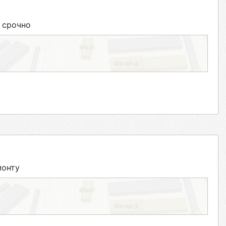
 срочно
монту