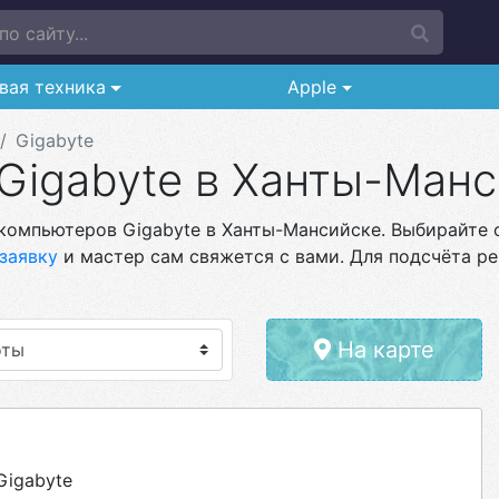
о сайту...
вая техника
Apple
Gigabyte
Gigabyte в Ханты-Ман
компьютеров Gigabyte в Ханты-Мансийске. Выбирайте с
заявку
и мастер сам свяжется с вами. Для подсчёта ре
На карте
Gigabyte