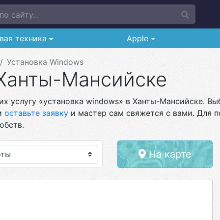
о сайту...
вая техника
Apple
Установка Windows
 Ханты-Мансийске
х услугу «установка windows» в Ханты-Мансийске. Выб
и
оставьте заявку
и мастер сам свяжется с вами. Для п
обств.
На карте